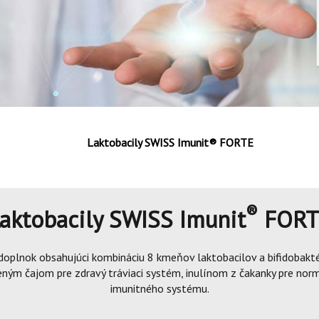
Laktobacily SWISS Imunit® FORTE
®
aktobacily SWISS Imunit
FORT
 doplnok obsahujúci kombináciu 8 kmeňov laktobacilov a bifidobakté
eným čajom pre zdravý tráviaci systém, inulínom z čakanky pre norm
imunitného systému.