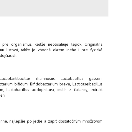
ý pre organizmus, keďže neobsahuje lepok. Originálna
nu listovú, takže je vhodná okrem iného i pre fyzické
dojčiacich.
actiplantibacillus rhamnosus, Lactobacillus gasseri,
terium bifidum, Bifidobacterium breve, Lacticaseibacillus
um, Lactobacillus acidophillus), inulín z čakanky, extrakt
lén.
nne, najlepšie po jedle a zapiť dostatočným množstvom