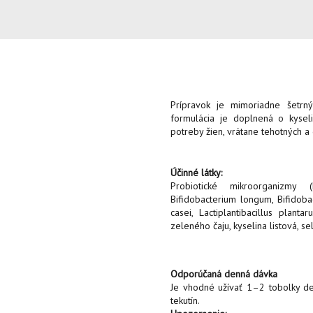
Prípravok je mimoriadne šetrn
formulácia je doplnená o kyseli
potreby žien, vrátane tehotných a 
Účinné látky:
Probiotické mikroorganizmy (L
Bifidobacterium longum, Bifidobac
casei, Lactiplantibacillus plantar
zeleného čaju, kyselina listová, se
Odporúčaná denná dávka
Je vhodné užívať 1–2 tobolky de
tekutín.