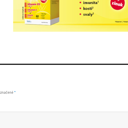
označené
*