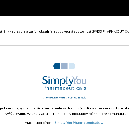
stránky spravuje a za ich obsah je zodpovedná spoločnosť SWISS PHARMACEUTIC
...
jednou z najvýznamnejších farmaceutických spoločností na stredoeurópskom trhu 
ajvyššiu kvalitu vyrába viac ako 10 miliónov produktov ročne, ktoré pomáhajú akt
Viac o spoločnosti
Simply You Pharmaceuticals →