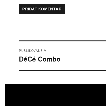
Navigácia
PUBLIKOVANÉ V
v
DéCé Combo
článku