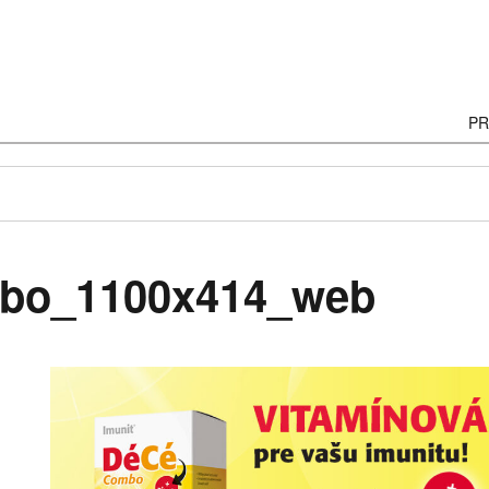
P
 PRÍRODY
bo_1100x414_web