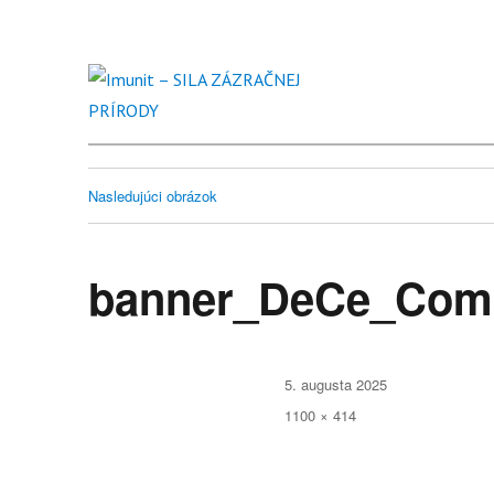
Imunit – SILA ZÁZRAČNEJ
Nasledujúci obrázok
banner_DeCe_Com
Publikované
5. augusta 2025
Plná
1100 × 414
veľkosť