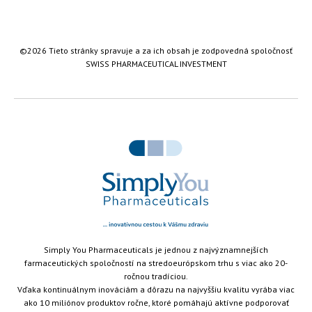
©2026 Tieto stránky spravuje a za ich obsah je zodpovedná spoločnosť
SWISS PHARMACEUTICAL INVESTMENT
...
Simply You Pharmaceuticals je jednou z najvýznamnejších
farmaceutických spoločností na stredoeurópskom trhu s viac ako 20-
ročnou tradíciou.
Vďaka kontinuálnym inováciám a dôrazu na najvyššiu kvalitu vyrába viac
ako 10 miliónov produktov ročne, ktoré pomáhajú aktívne podporovať