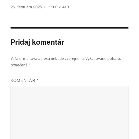
Publikované
Plná
26. februára 2025
1100 × 413
veľkosť
Pridaj komentár
Vaša e-mailová adresa nebude zverejnená.
Vyžadované polia sú
označené
*
KOMENTÁR
*