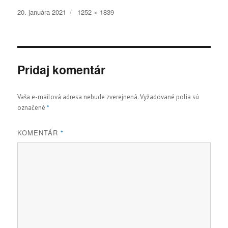
Publikované
Plná
20. januára 2021
1252 × 1839
veľkosť
Pridaj komentár
Vaša e-mailová adresa nebude zverejnená.
Vyžadované polia sú
označené
*
KOMENTÁR
*