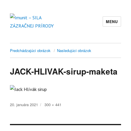
MENU
Imunit – SILA ZÁZRAČNEJ PRÍRODY
Predchádzajúci obrázok
Nasledujúci obrázok
JACK-HLIVAK-sirup-maketa
Publikované
Plná
20. januára 2021
300 × 441
veľkosť