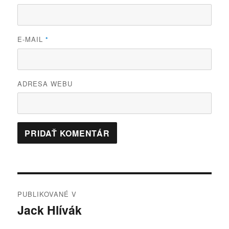
E-MAIL
*
ADRESA WEBU
Navigácia
PUBLIKOVANÉ V
v
Jack Hlívák
článku